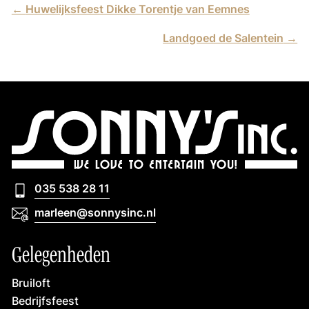
←
Huwelijksfeest Dikke Torentje van Eemnes
Landgoed de Salentein
→
035 538 28 11
035 538 28 11
marleen@sonnysinc.nl
marleen@sonnysinc.nl
Gelegenheden
Bruiloft
Bedrijfsfeest