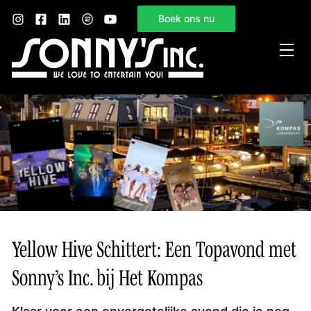
Boek ons nu
Home
Sonny’s Inc.
Mogelijkheden
Gelegenheden
Nieuws
Contact
Yellow Hive Schittert: Een Topavond met
Sonny’s Inc. bij Het Kompas
Klaar voor een onvergetelijke avond die je nog