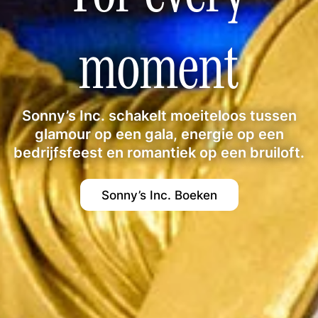
moment
Sonny’s Inc. schakelt moeiteloos tussen
glamour op een gala, energie op een
bedrijfsfeest en romantiek op een bruiloft.
Sonny’s Inc. Boeken