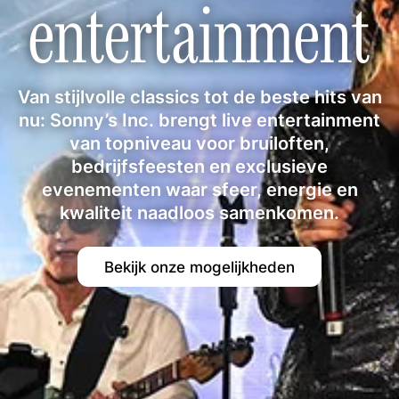
entertainment
Van stijlvolle classics tot de beste hits van
nu: Sonny’s Inc. brengt live entertainment
van topniveau voor bruiloften,
bedrijfsfeesten en exclusieve
evenementen waar sfeer, energie en
kwaliteit naadloos samenkomen.
Bekijk onze mogelijkheden