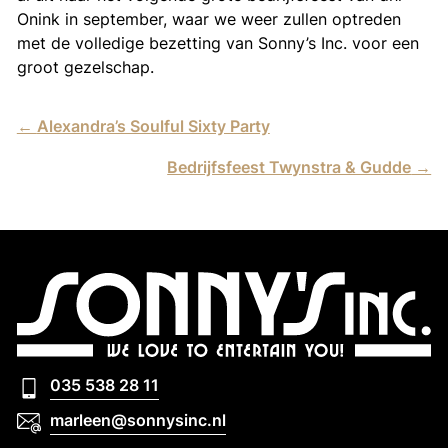
Onink in september, waar we weer zullen optreden
met de volledige bezetting van Sonny’s Inc. voor een
groot gezelschap.
←
Alexandra’s Soulful Sixty Party
Bedrijfsfeest Twynstra & Gudde
→
035 538 28 11
035 538 28 11
marleen@sonnysinc.nl
marleen@sonnysinc.nl