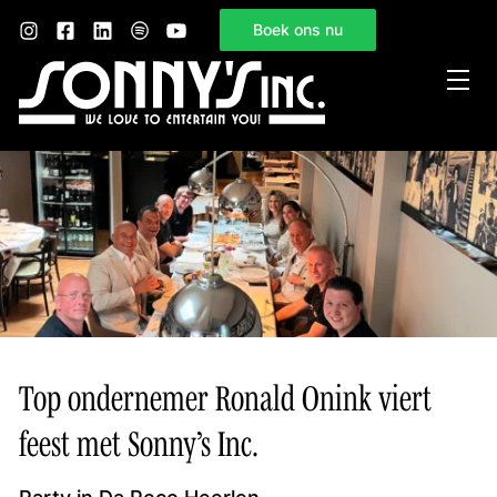
Boek ons nu
Home
Sonny’s Inc.
Mogelijkheden
Gelegenheden
Nieuws
Contact
Top ondernemer Ronald Onink viert
feest met Sonny’s Inc.
Party in Da Peco Heerlen