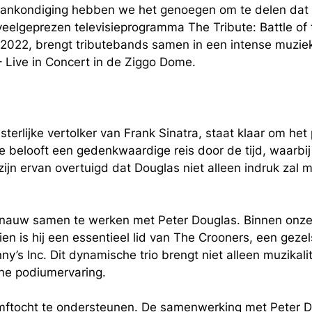
ankondiging hebben we het genoegen om te delen dat 
 veelgeprezen televisieprogramma
The Tribute: Battle of
s 2022, brengt tributebands samen in een intense muzie
– Live in Concert
in de Ziggo Dome.
terlijke vertolker van Frank Sinatra, staat klaar om he
e
belooft een gedenkwaardige reis door de tijd, waarbij
zijn ervan overtuigd dat Douglas niet alleen indruk za
 nauw samen te werken met Peter Douglas. Binnen onze o
n is hij een essentieel lid van The Crooners, een geze
’s Inc. Dit dynamische trio brengt niet alleen muzikal
one podiumervaring.
riomftocht te ondersteunen. De samenwerking met Peter 