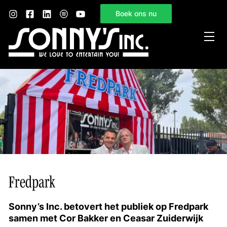
Boek ons nu
Home
Sonny’s Inc.
Mogelijkheden
Gelegenheden
Nieuws
Contact
Fredpark
Sonny’s Inc. betovert het publiek op Fredpark
samen met Cor Bakker en Ceasar Zuiderwijk