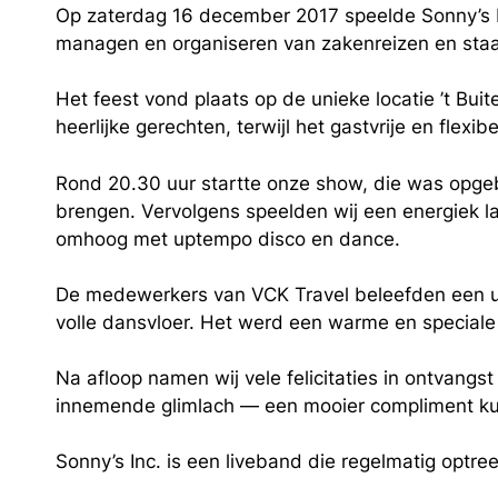
Op zaterdag 16 december 2017 speelde Sonny’s Inc
managen en organiseren van zakenreizen en staa
Het feest vond plaats op de unieke locatie ’t Bu
heerlijke gerechten, terwijl het gastvrije en fle
Rond 20.30 uur startte onze show, die was opgeb
brengen. Vervolgens speelden wij een energiek l
omhoog met uptempo disco en dance.
De medewerkers van VCK Travel beleefden een uit
volle dansvloer. Het werd een warme en speciale
Na afloop namen wij vele felicitaties in ontvangs
innemende glimlach — een mooier compliment kun 
Sonny’s Inc. is een liveband die regelmatig optre