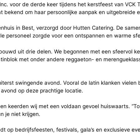
. voor de derde keer tijdens het kerstfeest van VCK Tra
t bekend om haar persoonlijke aanpak en uitgebreide e
itenhuis in Best, verzorgd door Hutten Catering. De sam
xibele personeel zorgde voor een ontspannen en warme sfe
ouwd uit drie delen. We begonnen met een sfeervol ker
atinblok met onder andere reggaeton- en merengueklassi
erst swingende avond. Vooral de latin klanken vielen
 avond op deze prachtige locatie.
t en keerden wij met een voldaan gevoel huiswaarts. “Tot
je niet krijgen.
edt op bedrijfsfeesten, festivals, gala’s en exclusieve