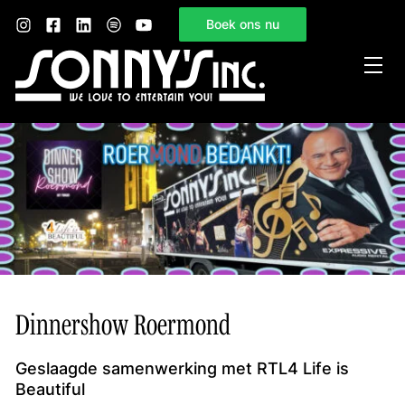
Boek ons nu
Home
Sonny’s Inc.
Mogelijkheden
Gelegenheden
Nieuws
Contact
Dinnershow Roermond
Geslaagde samenwerking met RTL4 Life is
Beautiful