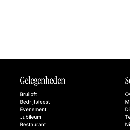
Gelegenheden
S
Bruiloft
Ov
Bedrijfsfeest
M
Evenement
D
Jubileum
T
Restaurant
N