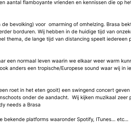
en aantal flamboyante vrienden en kennissen die op het
n de bevolking) voor
omarming of omhelzing. Brasa bekt
erder borduren. Wij hebben in de huidige tijd van onzeke
eel thema, de lange tijd van distancing speelt iedereen 
r een normaal leven waarin we elkaar weer warm kunnen
k anders een tropische/Europese sound waar wij in ied
a geen roet in het eten gooit) een swingend concert gev
uimschoots onder de aandacht.
Wij kijken muzikaal zeer
ody needs a Brasa
se bekende platforms waaronder Spotify, ITunes… etc…