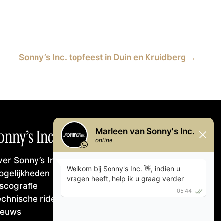
Sonny’s Inc. topfeest in Duin en Kruidberg
→
onny’s Inc.
er Sonny’s Inc.
ogelijkheden
iscografie
echnische rider
ieuws