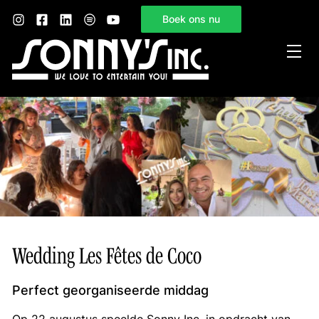
Boek ons nu
Home
Sonny’s Inc.
Mogelijkheden
Gelegenheden
Nieuws
Contact
Wedding Les Fêtes de Coco
Perfect georganiseerde middag
Op 22 augustus speelde Sonny Inc. in opdracht van