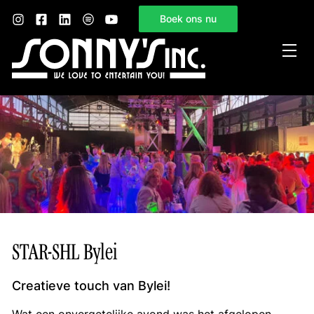
Boek ons nu
Home
Sonny’s Inc.
Mogelijkheden
Gelegenheden
Nieuws
Contact
STAR-SHL Bylei
Creatieve touch van Bylei!
Wat een onvergetelijke avond was het afgelopen