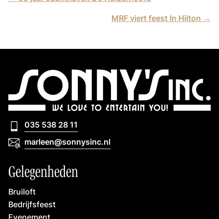
MRF viert feest In Hilton
→
035 538 28 11
035 538 28 11
marleen@sonnysinc.nl
marleen@sonnysinc.nl
Gelegenheden
Bruiloft
Bedrijfsfeest
Evenement