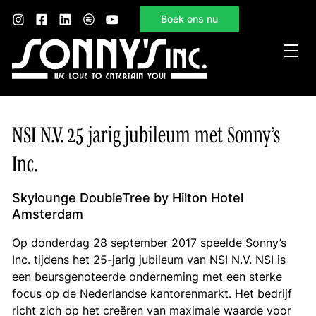
Boek ons nu
Home
NSI N.V. 25 jarig jubileum met Sonny’s
Sonny’s Inc.
Inc.
Mogelijkheden
Gelegenheden
Skylounge DoubleTree by Hilton Hotel
Amsterdam
Nieuws
Op donderdag 28 september 2017 speelde Sonny’s
Contact
Inc. tijdens het 25-jarig jubileum van NSI N.V. NSI is
een beursgenoteerde onderneming met een sterke
focus op de Nederlandse kantorenmarkt. Het bedrijf
richt zich op het creëren van maximale waarde voor