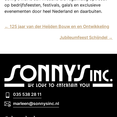
op bedrijfsfeesten, festivals, gala’s en exclusieve
evenementen door heel Nederland en daarbuiten.
←
125 jaar van der Heijden Bouw en en Ontwikkeling
Jubileumfeest Schijndel
→
035 538 28 11
035 538 28 11
marleen@sonnysinc.nl
marleen@sonnysinc.nl