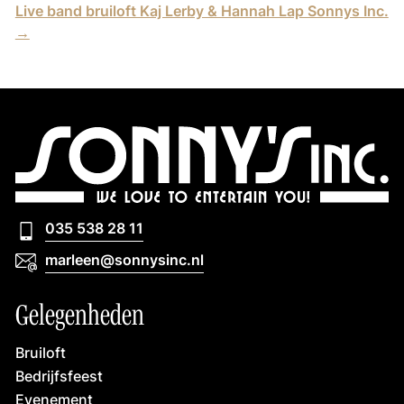
Live band bruiloft Kaj Lerby & Hannah Lap Sonnys Inc.
→
035 538 28 11
035 538 28 11
marleen@sonnysinc.nl
marleen@sonnysinc.nl
Gelegenheden
Bruiloft
Bedrijfsfeest
Evenement