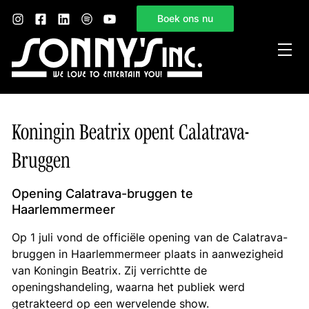
Boek ons nu
Home
Koningin Beatrix opent Calatrava-
Sonny’s Inc.
Bruggen
Mogelijkheden
Gelegenheden
Opening Calatrava-bruggen te
Haarlemmermeer
Nieuws
Op 1 juli vond de officiële opening van de Calatrava-
Contact
bruggen in Haarlemmermeer plaats in aanwezigheid
van Koningin Beatrix. Zij verrichtte de
openingshandeling, waarna het publiek werd
getrakteerd op een wervelende show.