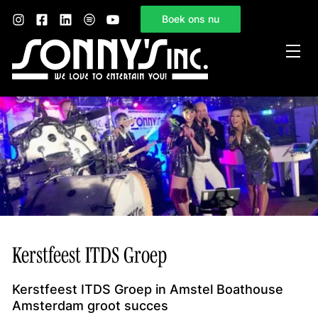
Boek ons nu
Home
Sonny’s Inc.
Mogelijkheden
Gelegenheden
Nieuws
Contact
Kerstfeest ITDS Groep
Kerstfeest ITDS Groep in Amstel Boathouse
Amsterdam groot succes