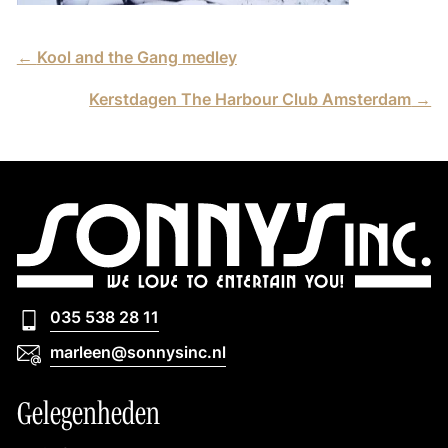
←
Kool and the Gang medley
Kerstdagen The Harbour Club Amsterdam
→
035 538 28 11
035 538 28 11
marleen@sonnysinc.nl
marleen@sonnysinc.nl
Gelegenheden