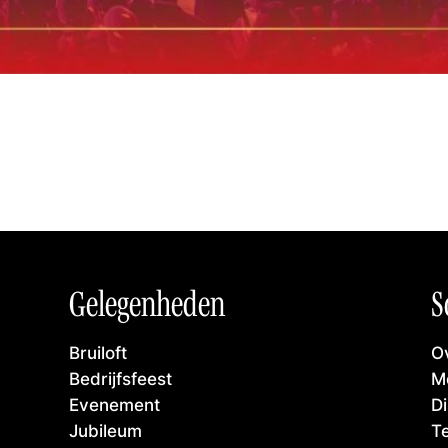
Gelegenheden
S
Bruiloft
Ov
Bedrijfsfeest
M
Evenement
D
Jubileum
T