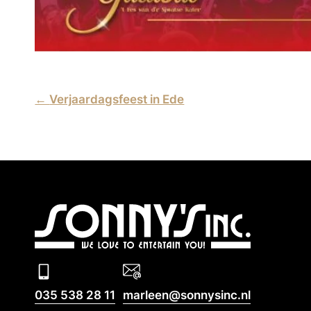
←
Verjaardagsfeest in Ede
035 538 28 11
marleen@sonnysinc.nl