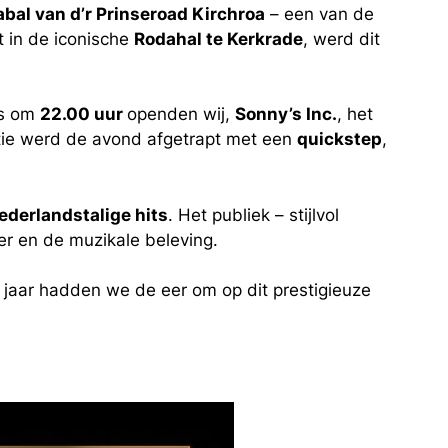
abal van d’r Prinseroad Kirchroa
– een van de
t in de iconische
Rodahal te Kerkrade
, werd dit
ies om
22.00 uur
openden wij,
Sonny’s Inc.
, het
itie werd de avond afgetrapt met een
quickstep
,
Nederlandstalige hits
. Het publiek – stijlvol
er en de muzikale beleving.
 jaar hadden we de eer om op dit prestigieuze