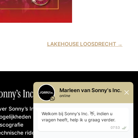
LAKEHOUSE LOOSDRECHT
→
onny’s Inc.
er Sonny’s Inc.
ogelijkheden
iscografie
echnische rider