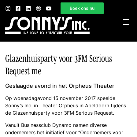
Boek ons nu
Home
Glazenhuisparty voor 3FM Serious
Sonny’s Inc.
Request me
Mogelijkheden
Gelegenheden
Geslaagde avond in het Orpheus Theater
Nieuws
Op woensdagavond 15 november 2017 speelde
Sonny’s Inc. in Theater Orpheus in Apeldoorn tijdens
Contact
de Glazenhuisparty voor 3FM Serious Request.
Vanuit Businessclub Dynamo namen diverse
ondernemers het initiatief voor “Ondernemers voor