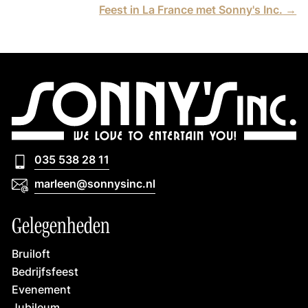
Feest in La France met Sonny's Inc.
→
035 538 28 11
035 538 28 11
marleen@sonnysinc.nl
marleen@sonnysinc.nl
Gelegenheden
Bruiloft
Bedrijfsfeest
Evenement
Jubileum