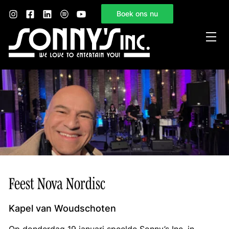
Boek ons nu
Home
Sonny’s Inc.
Mogelijkheden
Gelegenheden
Nieuws
Contact
Feest Nova Nordisc
Kapel van Woudschoten
Op donderdag 19 januari speelde Sonny’s Inc. in