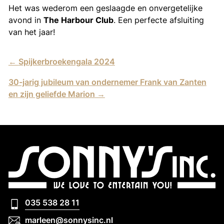
Het was wederom een geslaagde en onvergetelijke
avond in
The Harbour Club
. Een perfecte afsluiting
van het jaar!
←
Spijkerbroekengala 2024
30-jarig jubileum van ondernemer Frank van Zanten
en zijn geliefde Marion
→
035 538 28 11
035 538 28 11
marleen@sonnysinc.nl