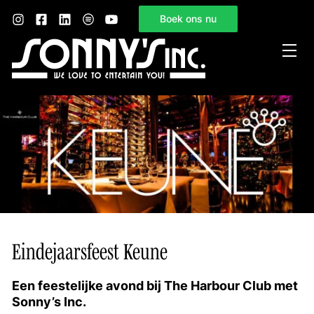
Boek ons nu
Home
Sonny’s Inc.
Mogelijkheden
Gelegenheden
Nieuws
Contact
Eindejaarsfeest Keune
Een feestelijke avond bij The Harbour Club met
Sonny’s Inc.