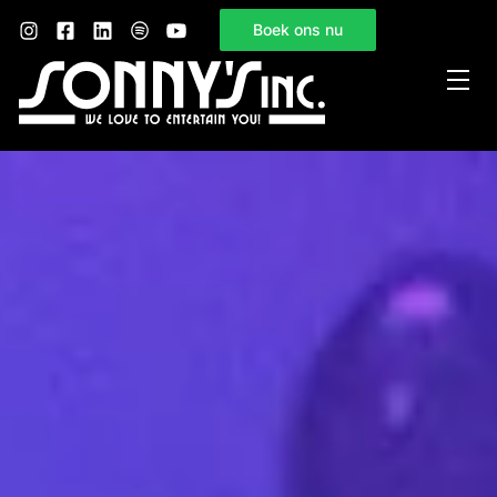
Boek ons nu
Home
Sonny’s Inc.
Mogelijkheden
Gelegenheden
Nieuws
Contact